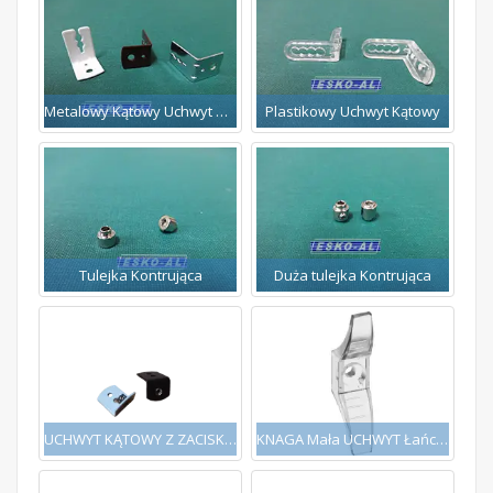
Metalowy Kątowy Uchwyt Dolny
Plastikowy Uchwyt Kątowy
Tulejka Kontrująca
Duża tulejka Kontrująca
UCHWYT KĄTOWY Z ZACISKIEM
KNAGA Mała UCHWYT Łańcuszka Sznurka ROLET ŻaluzjI