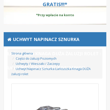
GRATIS!!!*
*Przy wpłacie na konto
UCHWYT NAPINACZ SZNURKA
ŁAŃCUSZKA KNAGA DUŻA ŻALUZJI ROLET :
Strona główna
Części do żaluzji Poziomych
Uchwyty / Wieszaki / Zaczepy
UCHWYTY DO ŻALUZJI POZIOMYCH
Uchwyt Napinacz Sznurka Łańcuszka Knaga DUŻA
żaluzji rolet