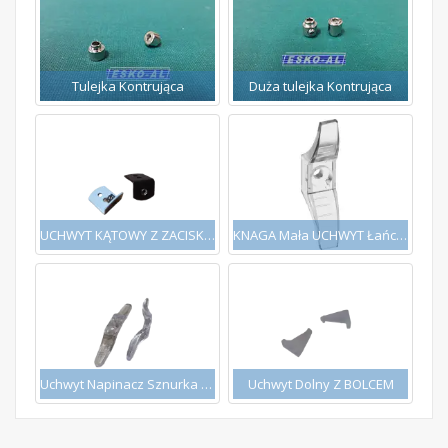
Tulejka Kontrująca
Duża tulejka Kontrująca
UCHWYT KĄTOWY Z ZACISKIEM
KNAGA Mała UCHWYT Łańcuszka Sznurka ROLET ŻaluzjI
Uchwyt Napinacz Sznurka Łańcuszka Knaga DUŻA żaluzji rolet
Uchwyt Dolny Z BOLCEM