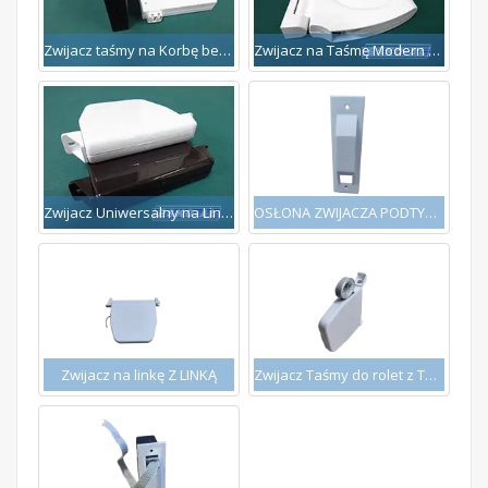
Zwijacz taśmy na Korbę bez korbki
Zwijacz na Taśmę Modern Design
Zwijacz Uniwersalny na Linkę i Taśmę
OSŁONA ZWIJACZA PODTYNKOWGO TAŚMY 14MM
Zwijacz na linkę Z LINKĄ
Zwijacz Taśmy do rolet z TAŚMĄ