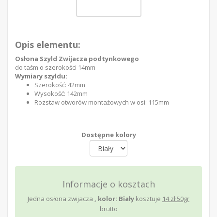
Opis elementu:
Osłona Szyld Zwijacza podtynkowego
do taśm o szerokości 14mm
Wymiary szyldu:
Szerokość: 42mm
Wysokość: 142mm
Rozstaw otworów montażowych w osi: 115mm
Dostępne kolory
Informacje o kosztach
Jedna osłona zwijacza
, kolor: Biały
kosztuje
14 zł 50gr
brutto