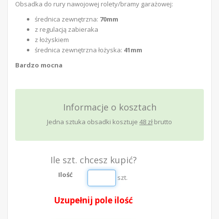
Obsadka do rury nawojowej rolety/bramy garażowej:
średnica zewnętrzna:
70mm
z regulacją zabieraka
z łożyskiem
średnica zewnętrzna łożyska:
41mm
Bardzo mocna
Informacje o kosztach
Jedna sztuka obsadki
kosztuje
48 zł
brutto
Ile szt. chcesz kupić?
Ilość
szt.
Uzupełnij pole ilość