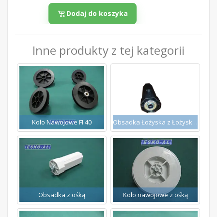
Dodaj do koszyka
Inne produkty z tej kategorii
Koło Nawojowe FI 40
Obsadka Łożyska z Łożyskiem
Obsadka z ośką
Koło nawojowe z ośką