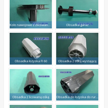
Koło nawojowe z zlicowaną ośką
Obsadka garaż
Obsadka łożyska FI 60
Obsadka z ośką wystającą
Obsadka z licowaną ośką
Obsadka do łożyska do rury 60mm