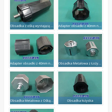
Obsadka z ośką wystającą do rury 60mm
Adapter obsadki z 40mm na 50mm
Adapter obsadki z 40mm na 60mm
Obsadka Metalowa z Łożyskiem
Obsadka Metalowa z Ośką Wystającą
Obsadka łożyska